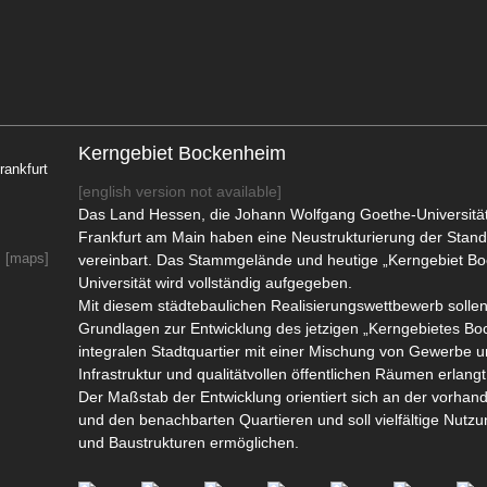
Kerngebiet Bockenheim
rankfurt
[english version not available]
Das Land Hessen, die Johann Wolfgang Goethe-Universität
Frankfurt am Main haben eine Neustrukturierung der Stando
,
[maps]
vereinbart. Das Stammgelände und heutige „Kerngebiet B
Universität wird vollständig aufgegeben.
Mit diesem städtebaulichen Realisierungswettbewerb sollen
Grundlagen zur Entwicklung des jetzigen „Kerngebietes B
integralen Stadtquartier mit einer Mischung von Gewerbe
Infrastruktur und qualitätvollen öffentlichen Räumen erlang
Der Maßstab der Entwicklung orientiert sich an der vorh
und den benachbarten Quartieren und soll vielfältige Nut
und Baustrukturen ermöglichen.