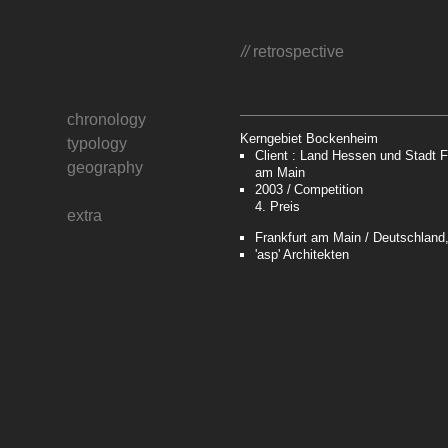
//
retrospective
chronology
Kerngebiet Bockenheim
typology
Client : Land Hessen und Stadt F
geography
am Main
2003
Competition
4. Preis
extra
Frankfurt am Main / Deutschland
'asp' Architekten