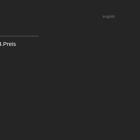
english
4.Preis